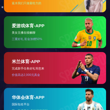
上一篇：
肤舒
下一篇：
药圣井筋骨祛痛保健贴 颈腰型
相关新闻
2018-06-21
关于网购菲得欣的通告...